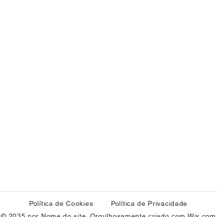
Política de Cookies
Política de Privacidade
© 2035 por Nome do site. Orgulhosamente criado com
Wix.com