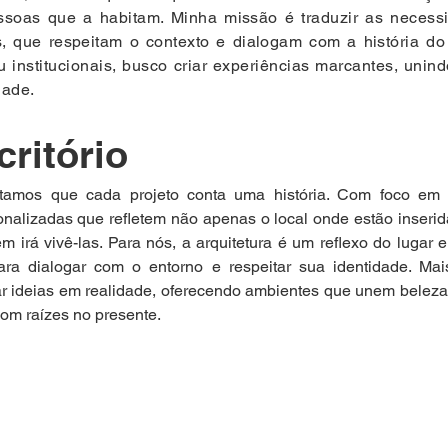
ssoas que a habitam. Minha missão é traduzir as necess
s, que respeitam o contexto e dialogam com a história do
u institucionais, busco criar experiências marcantes, unin
dade.
ritório
ditamos que cada projeto conta uma história. Com foco em 
nalizadas que refletem não apenas o local onde estão inser
 irá vivê-las. Para nós, a arquitetura é um reflexo do lugar 
ra dialogar com o entorno e respeitar sua identidade. Mai
r ideias em realidade, oferecendo ambientes que unem beleza,
om raízes no presente.